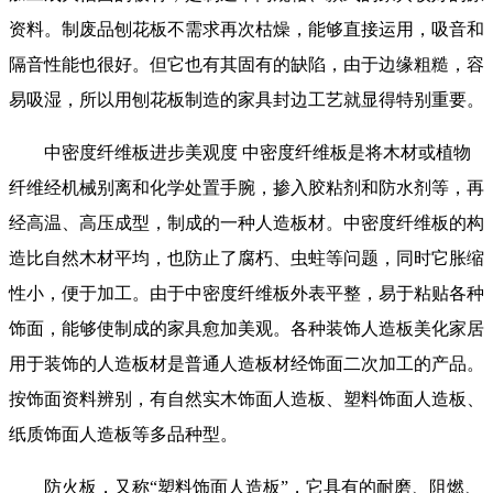
资料。制废品刨花板不需求再次枯燥，能够直接运用，吸音和
隔音性能也很好。但它也有其固有的缺陷，由于边缘粗糙，容
易吸湿，所以用刨花板制造的家具封边工艺就显得特别重要。
中密度纤维板进步美观度 中密度纤维板是将木材或植物
纤维经机械别离和化学处置手腕，掺入胶粘剂和防水剂等，再
经高温、高压成型，制成的一种人造板材。中密度纤维板的构
造比自然木材平均，也防止了腐朽、虫蛀等问题，同时它胀缩
性小，便于加工。由于中密度纤维板外表平整，易于粘贴各种
饰面，能够使制成的家具愈加美观。各种装饰人造板美化家居
用于装饰的人造板材是普通人造板材经饰面二次加工的产品。
按饰面资料辨别，有自然实木饰面人造板、塑料饰面人造板、
纸质饰面人造板等多品种型。
防火板，又称“塑料饰面人造板”，它具有的耐磨、阻燃、